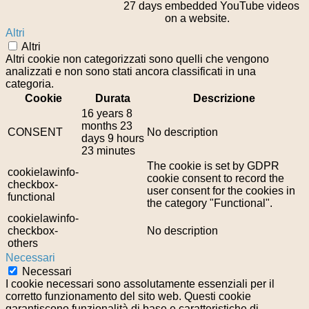
27 days
embedded YouTube videos
on a website.
Altri
Altri
Altri cookie non categorizzati sono quelli che vengono
analizzati e non sono stati ancora classificati in una
categoria.
Cookie
Durata
Descrizione
16 years 8
months 23
CONSENT
No description
days 9 hours
23 minutes
The cookie is set by GDPR
cookielawinfo-
cookie consent to record the
checkbox-
user consent for the cookies in
functional
the category "Functional".
cookielawinfo-
checkbox-
No description
others
Necessari
Necessari
I cookie necessari sono assolutamente essenziali per il
corretto funzionamento del sito web. Questi cookie
garantiscono funzionalità di base e caratteristiche di