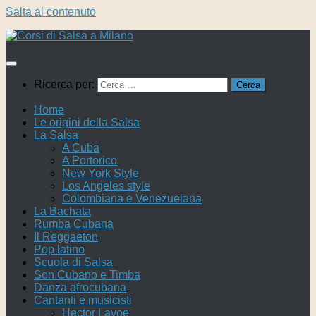
Salta al contenuto
Ricerca per:
Home
Le origini della Salsa
La Salsa
A Cuba
A Portorico
New York Style
Los Angeles style
Colombiana e Venezuelana
La Bachata
Rumba Cubana
Il Reggaeton
Pop latino
Scuola di Salsa
Son Cubano e Timba
Danza afrocubana
Cantanti e musicisti
Hector Lavoe