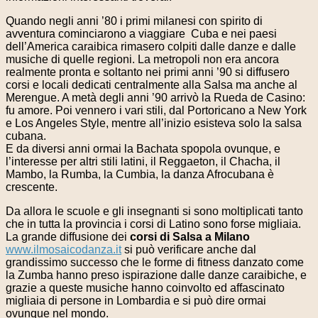
Quando negli anni ’80 i primi milanesi con spirito di
avventura cominciarono a viaggiare Cuba e nei paesi
dell’America caraibica rimasero colpiti dalle danze e dalle
musiche di quelle regioni. La metropoli non era ancora
realmente pronta e soltanto nei primi anni ’90 si diffusero
corsi e locali dedicati centralmente alla Salsa ma anche al
Merengue. A metà degli anni ’90 arrivò la Rueda de Casino:
fu amore. Poi vennero i vari stili, dal Portoricano a New York
e Los Angeles Style, mentre all’inizio esisteva solo la salsa
cubana.
E da diversi anni ormai la Bachata spopola ovunque, e
l’interesse per altri stili latini, il Reggaeton, il Chacha, il
Mambo, la Rumba, la Cumbia, la danza Afrocubana è
crescente.
Da allora le scuole e gli insegnanti si sono moltiplicati tanto
che in tutta la provincia i corsi di Latino sono forse migliaia.
La grande diffusione dei
corsi di Salsa a Milano
www.ilmosaicodanza.it
si può verificare anche dal
grandissimo successo che le forme di fitness danzato come
la Zumba hanno preso ispirazione dalle danze caraibiche, e
grazie a queste musiche hanno coinvolto ed affascinato
migliaia di persone in Lombardia e si può dire ormai
ovunque nel mondo.