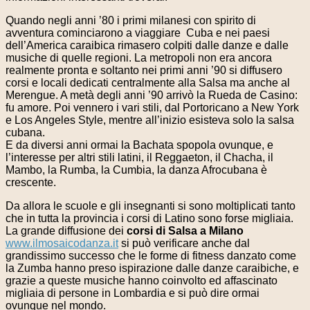
Quando negli anni ’80 i primi milanesi con spirito di
avventura cominciarono a viaggiare Cuba e nei paesi
dell’America caraibica rimasero colpiti dalle danze e dalle
musiche di quelle regioni. La metropoli non era ancora
realmente pronta e soltanto nei primi anni ’90 si diffusero
corsi e locali dedicati centralmente alla Salsa ma anche al
Merengue. A metà degli anni ’90 arrivò la Rueda de Casino:
fu amore. Poi vennero i vari stili, dal Portoricano a New York
e Los Angeles Style, mentre all’inizio esisteva solo la salsa
cubana.
E da diversi anni ormai la Bachata spopola ovunque, e
l’interesse per altri stili latini, il Reggaeton, il Chacha, il
Mambo, la Rumba, la Cumbia, la danza Afrocubana è
crescente.
Da allora le scuole e gli insegnanti si sono moltiplicati tanto
che in tutta la provincia i corsi di Latino sono forse migliaia.
La grande diffusione dei
corsi di Salsa a Milano
www.ilmosaicodanza.it
si può verificare anche dal
grandissimo successo che le forme di fitness danzato come
la Zumba hanno preso ispirazione dalle danze caraibiche, e
grazie a queste musiche hanno coinvolto ed affascinato
migliaia di persone in Lombardia e si può dire ormai
ovunque nel mondo.