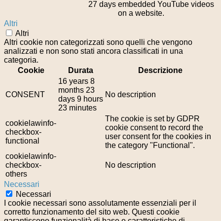
27 days
embedded YouTube videos
on a website.
Altri
Altri
Altri cookie non categorizzati sono quelli che vengono
analizzati e non sono stati ancora classificati in una
categoria.
Cookie
Durata
Descrizione
16 years 8
months 23
CONSENT
No description
days 9 hours
23 minutes
The cookie is set by GDPR
cookielawinfo-
cookie consent to record the
checkbox-
user consent for the cookies in
functional
the category "Functional".
cookielawinfo-
checkbox-
No description
others
Necessari
Necessari
I cookie necessari sono assolutamente essenziali per il
corretto funzionamento del sito web. Questi cookie
garantiscono funzionalità di base e caratteristiche di