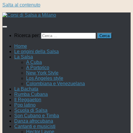
Salta al contenuto
Ricerca per:
Home
Le origini della Salsa
La Salsa
A Cuba
A Portorico
New York Style
Los Angeles style
Colombiana e Venezuelana
La Bachata
Rumba Cubana
Il Reggaeton
Pop latino
Scuola di Salsa
Son Cubano e Timba
Danza afrocubana
Cantanti e musicisti
Hector Lavoe