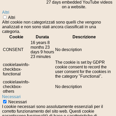
27 days
embedded YouTube videos
on a website.
Altri
Altri
Altri cookie non categorizzati sono quelli che vengono
analizzati e non sono stati ancora classificati in una
categoria.
Cookie
Durata
Descrizione
16 years 8
months 23
CONSENT
No description
days 9 hours
23 minutes
The cookie is set by GDPR
cookielawinfo-
cookie consent to record the
checkbox-
user consent for the cookies in
functional
the category "Functional".
cookielawinfo-
checkbox-
No description
others
Necessari
Necessari
I cookie necessari sono assolutamente essenziali per il
corretto funzionamento del sito web. Questi cookie
garantiscono funzionalità di base e caratteristiche di