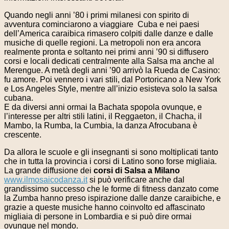
Quando negli anni ’80 i primi milanesi con spirito di
avventura cominciarono a viaggiare Cuba e nei paesi
dell’America caraibica rimasero colpiti dalle danze e dalle
musiche di quelle regioni. La metropoli non era ancora
realmente pronta e soltanto nei primi anni ’90 si diffusero
corsi e locali dedicati centralmente alla Salsa ma anche al
Merengue. A metà degli anni ’90 arrivò la Rueda de Casino:
fu amore. Poi vennero i vari stili, dal Portoricano a New York
e Los Angeles Style, mentre all’inizio esisteva solo la salsa
cubana.
E da diversi anni ormai la Bachata spopola ovunque, e
l’interesse per altri stili latini, il Reggaeton, il Chacha, il
Mambo, la Rumba, la Cumbia, la danza Afrocubana è
crescente.
Da allora le scuole e gli insegnanti si sono moltiplicati tanto
che in tutta la provincia i corsi di Latino sono forse migliaia.
La grande diffusione dei
corsi di Salsa a Milano
www.ilmosaicodanza.it
si può verificare anche dal
grandissimo successo che le forme di fitness danzato come
la Zumba hanno preso ispirazione dalle danze caraibiche, e
grazie a queste musiche hanno coinvolto ed affascinato
migliaia di persone in Lombardia e si può dire ormai
ovunque nel mondo.