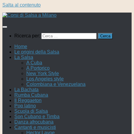
Salta al contenuto
Ricerca per:
Home
Le origini della Salsa
La Salsa
A Cuba
A Portorico
New York Style
Los Angeles style
Colombiana e Venezuelana
La Bachata
Rumba Cubana
Il Reggaeton
Pop latino
Scuola di Salsa
Son Cubano e Timba
Danza afrocubana
Cantanti e musicisti
Hector Lavoe