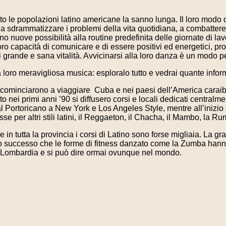
to le popolazioni latino americane la sanno lunga. Il loro modo 
 a sdrammatizzare i problemi della vita quotidiana, a combattere
 nuove possibilità alla routine predefinita delle giornate di lavo
a loro capacità di comunicare e di essere positivi ed energetici, 
i grande e sana vitalità. Avvicinarsi alla loro danza è un modo per
a loro meravigliosa musica: esploralo tutto e vedrai quante inform
a cominciarono a viaggiare Cuba e nei paesi dell’America caraib
o nei primi anni ’90 si diffusero corsi e locali dedicati centra
dal Portoricano a New York e Los Angeles Style, mentre all’inizio
se per altri stili latini, il Reggaeton, il Chacha, il Mambo, la
e in tutta la provincia i corsi di Latino sono forse migliaia. La g
o successo che le forme di fitness danzato come la Zumba hanno
n Lombardia e si può dire ormai ovunque nel mondo.