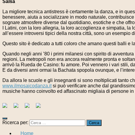
Salsa
La migliore tecnica antistress è certamente la danza, e in ques
benessere, aiuta a socializzare in modo naturale, contribuisce
sognare atmosfere diverse dal quotidiano, esotiche e che offrono
I Latini, con la loro allegria, la loro accoglienza e simpatia, l
all’essere introversi tipici della nostra città, sono un esempio d
Questo sito è dedicato a tutti coloro che amano questi balli e l
Quando negli anni ’80 i primi milanesi con spirito di avventur
regioni. La metropoli non era ancora realmente pronta e soltant
arrivò la Rueda de Casino: fu amore. Poi vennero i vari stili, 
E da diversi anni ormai la Bachata spopola ovunque, e l’interes
Da allora le scuole e gli insegnanti si sono moltiplicati tanto ch
www.ilmosaicodanza.it
si può verificare anche dal grandissim
musiche hanno coinvolto ed affascinato migliaia di persone i
Ricerca per:
Home