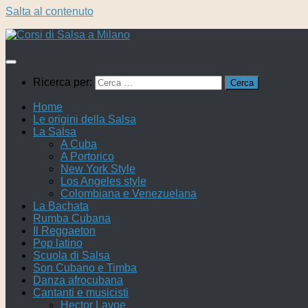
Salta al contenuto
Ricerca per:
Home
Le origini della Salsa
La Salsa
A Cuba
A Portorico
New York Style
Los Angeles style
Colombiana e Venezuelana
La Bachata
Rumba Cubana
Il Reggaeton
Pop latino
Scuola di Salsa
Son Cubano e Timba
Danza afrocubana
Cantanti e musicisti
Hector Lavoe