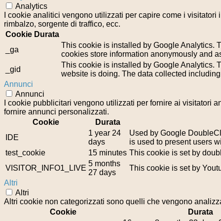
Analytics
I cookie analitici vengono utilizzati per capire come i visitator
rimbalzo, sorgente di traffico, ecc.
Cookie
Durata
This cookie is installed by Google Analytics. T
_ga
cookies store information anonymously and as
This cookie is installed by Google Analytics. T
_gid
website is doing. The data collected includin
Annunci
Annunci
I cookie pubblicitari vengono utilizzati per fornire ai visitator
fornire annunci personalizzati.
Cookie
Durata
1 year 24
Used by Google DoubleClic
IDE
days
is used to present users wi
test_cookie
15 minutes
This cookie is set by doub
5 months
VISITOR_INFO1_LIVE
This cookie is set by You
27 days
Altri
Altri
Altri cookie non categorizzati sono quelli che vengono analizzat
Cookie
Durata