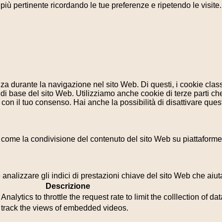
a più pertinente ricordando le tue preferenze e ripetendo le visit
enza durante la navigazione nel sito Web. Di questi, i cookie cl
di base del sito Web. Utilizziamo anche cookie di terze parti che
n il tuo consenso. Hai anche la possibilità di disattivare questi
 come la condivisione del contenuto del sito Web su piattaforme d
analizzare gli indici di prestazioni chiave del sito Web che aiuta
Descrizione
lytics to throttle the request rate to limit the colllection of data
o track the views of embedded videos.