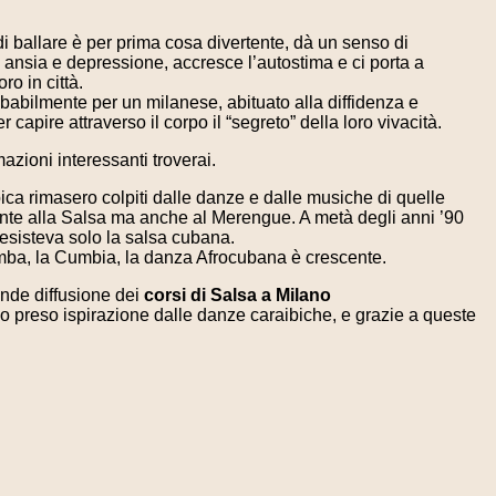
di ballare è per prima cosa divertente, dà un senso di
 ansia e depressione, accresce l’autostima e ci porta a
ro in città.
probabilmente per un milanese, abituato alla diffidenza e
 capire attraverso il corpo il “segreto” della loro vivacità.
azioni interessanti troverai.
ica rimasero colpiti dalle danze e dalle musiche di quelle
lmente alla Salsa ma anche al Merengue. A metà degli anni ’90
 esisteva solo la salsa cubana.
 Rumba, la Cumbia, la danza Afrocubana è crescente.
rande diffusione dei
corsi di Salsa a Milano
 preso ispirazione dalle danze caraibiche, e grazie a queste