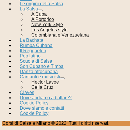
Le origini della Salsa
La Salsa
A Cuba
A Portorico
New York Style
Los Angeles style
Colombiana e Venezuelana
La Bachata
Rumba Cubana
Il Reggaeton
Pop latino
Scuola di Salsa
Son Cubano e Timba
Danza afrocubana
Cantanti e musicisti
Hector Lavoe
Celia Cruz
Claves
Dove andiamo a ballare?
Cookie Policy
Dove siamo e contatti
Cookie Policy
Corsi di Salsa a Milano © 2022. Tutti i diritti riservati.