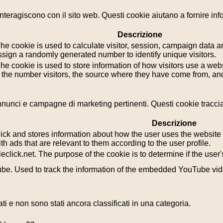
i interagiscono con il sito web. Questi cookie aiutano a fornire in
Descrizione
he cookie is used to calculate visitor, session, campaign data and
sign a randomly generated number to identify unique visitors.
he cookie is used to store information of how visitors use a webs
g the number visitors, the source where they have come from, a
i annunci e campagne di marketing pertinenti. Questi cookie tracci
Descrizione
k and stores information about how the user uses the website a
th ads that are relevant to them according to the user profile.
leclick.net. The purpose of the cookie is to determine if the use
tube. Used to track the information of the embedded YouTube vi
i e non sono stati ancora classificati in una categoria.