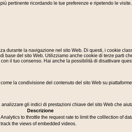
a più pertinente ricordando le tue preferenze e ripetendo le visit
enza durante la navigazione nel sito Web. Di questi, i cookie cl
di base del sito Web. Utilizziamo anche cookie di terze parti che
n il tuo consenso. Hai anche la possibilità di disattivare questi
 come la condivisione del contenuto del sito Web su piattaforme d
analizzare gli indici di prestazioni chiave del sito Web che aiuta
Descrizione
lytics to throttle the request rate to limit the colllection of data
o track the views of embedded videos.