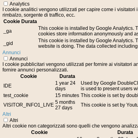
Analytics
I cookie analitici vengono utilizzati per capire come i visitator
rimbalzo, sorgente di traffico, ecc.
Cookie
Durata
This cookie is installed by Google Analytics. T
_ga
cookies store information anonymously and as
This cookie is installed by Google Analytics. T
_gid
website is doing. The data collected includin
Annunci
Annunci
I cookie pubblicitari vengono utilizzati per fornire ai visitator
fornire annunci personalizzati.
Cookie
Durata
1 year 24
Used by Google DoubleClic
IDE
days
is used to present users wi
test_cookie
15 minutes
This cookie is set by doub
5 months
VISITOR_INFO1_LIVE
This cookie is set by You
27 days
Altri
Altri
Altri cookie non categorizzati sono quelli che vengono analizzat
Cookie
Durata