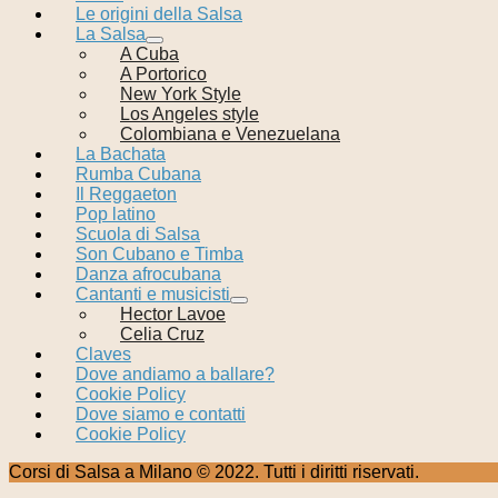
Le origini della Salsa
La Salsa
A Cuba
A Portorico
New York Style
Los Angeles style
Colombiana e Venezuelana
La Bachata
Rumba Cubana
Il Reggaeton
Pop latino
Scuola di Salsa
Son Cubano e Timba
Danza afrocubana
Cantanti e musicisti
Hector Lavoe
Celia Cruz
Claves
Dove andiamo a ballare?
Cookie Policy
Dove siamo e contatti
Cookie Policy
Corsi di Salsa a Milano © 2022. Tutti i diritti riservati.