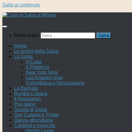
Salta al contenuto
Ricerca per:
Home
Le origini della Salsa
La Salsa
A Cuba
A Portorico
New York Style
Los Angeles style
Colombiana e Venezuelana
La Bachata
Rumba Cubana
Il Reggaeton
Pop latino
Scuola di Salsa
Son Cubano e Timba
Danza afrocubana
Cantanti e musicisti
Hector Lavoe