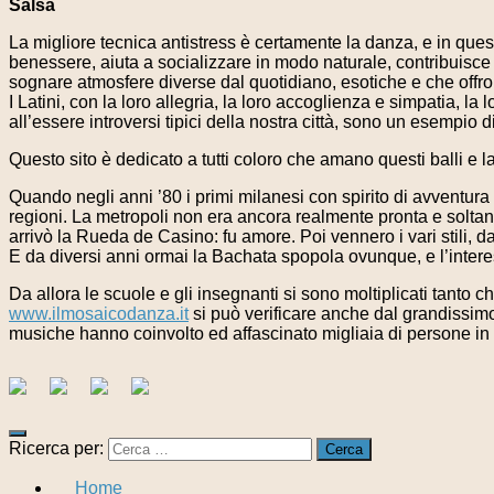
Salsa
La migliore tecnica antistress è certamente la danza, e in ques
benessere, aiuta a socializzare in modo naturale, contribuisce
sognare atmosfere diverse dal quotidiano, esotiche e che offrono
I Latini, con la loro allegria, la loro accoglienza e simpatia, l
all’essere introversi tipici della nostra città, sono un esempio d
Questo sito è dedicato a tutti coloro che amano questi balli e l
Quando negli anni ’80 i primi milanesi con spirito di avventur
regioni. La metropoli non era ancora realmente pronta e soltant
arrivò la Rueda de Casino: fu amore. Poi vennero i vari stili, 
E da diversi anni ormai la Bachata spopola ovunque, e l’interes
Da allora le scuole e gli insegnanti si sono moltiplicati tanto ch
www.ilmosaicodanza.it
si può verificare anche dal grandissim
musiche hanno coinvolto ed affascinato migliaia di persone i
Ricerca per:
Home