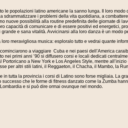
to le popolazioni latino americane la sanno lunga. Il loro modo 
 a sdrammatizzare i problemi della vita quotidiana, a combattere
 nuove possibilità alla routine predefinita delle giornate di lavo
a loro capacità di comunicare e di essere positivi ed energetici, 
i grande e sana vitalità. Avvicinarsi alla loro danza è un modo per
a loro meravigliosa musica: esploralo tutto e vedrai quante inform
a cominciarono a viaggiare Cuba e nei paesi dell’America caraib
o nei primi anni ’90 si diffusero corsi e locali dedicati centra
dal Portoricano a New York e Los Angeles Style, mentre all’inizio
se per altri stili latini, il Reggaeton, il Chacha, il Mambo, la
e in tutta la provincia i corsi di Latino sono forse migliaia. La g
o successo che le forme di fitness danzato come la Zumba hanno
n Lombardia e si può dire ormai ovunque nel mondo.