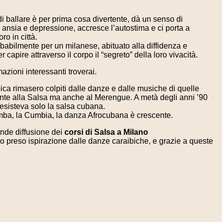
di ballare è per prima cosa divertente, dà un senso di
 ansia e depressione, accresce l’autostima e ci porta a
ro in città.
probabilmente per un milanese, abituato alla diffidenza e
 capire attraverso il corpo il “segreto” della loro vivacità.
azioni interessanti troverai.
ica rimasero colpiti dalle danze e dalle musiche di quelle
lmente alla Salsa ma anche al Merengue. A metà degli anni ’90
 esisteva solo la salsa cubana.
 Rumba, la Cumbia, la danza Afrocubana è crescente.
rande diffusione dei
corsi di Salsa a Milano
 preso ispirazione dalle danze caraibiche, e grazie a queste