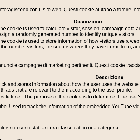
i interagiscono con il sito web. Questi cookie aiutano a fornire in
Descrizione
he cookie is used to calculate visitor, session, campaign data and
sign a randomly generated number to identify unique visitors.
he cookie is used to store information of how visitors use a webs
g the number visitors, the source where they have come from, a
i annunci e campagne di marketing pertinenti. Questi cookie tracci
Descrizione
k and stores information about how the user uses the website a
th ads that are relevant to them according to the user profile.
leclick.net. The purpose of the cookie is to determine if the use
tube. Used to track the information of the embedded YouTube vi
i e non sono stati ancora classificati in una categoria.