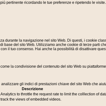
a più pertinente ricordando le tue preferenze e ripetendo le visit
enza durante la navigazione nel sito Web. Di questi, i cookie cl
di base del sito Web. Utilizziamo anche cookie di terze parti che
n il tuo consenso. Hai anche la possibilità di disattivare questi
 come la condivisione del contenuto del sito Web su piattaforme d
analizzare gli indici di prestazioni chiave del sito Web che aiuta
Descrizione
lytics to throttle the request rate to limit the colllection of data
o track the views of embedded videos.