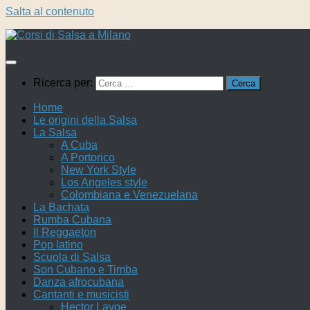
Salta al contenuto
Ricerca per:
Home
Le origini della Salsa
La Salsa
A Cuba
A Portorico
New York Style
Los Angeles style
Colombiana e Venezuelana
La Bachata
Rumba Cubana
Il Reggaeton
Pop latino
Scuola di Salsa
Son Cubano e Timba
Danza afrocubana
Cantanti e musicisti
Hector Lavoe