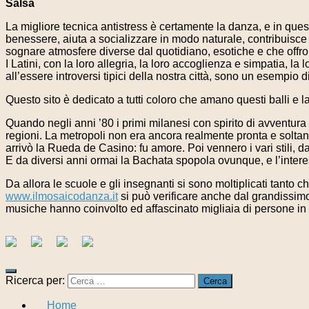
Salsa
La migliore tecnica antistress è certamente la danza, e in ques
benessere, aiuta a socializzare in modo naturale, contribuisce
sognare atmosfere diverse dal quotidiano, esotiche e che offrono
I Latini, con la loro allegria, la loro accoglienza e simpatia, l
all’essere introversi tipici della nostra città, sono un esempio d
Questo sito è dedicato a tutti coloro che amano questi balli e l
Quando negli anni ’80 i primi milanesi con spirito di avventur
regioni. La metropoli non era ancora realmente pronta e soltant
arrivò la Rueda de Casino: fu amore. Poi vennero i vari stili, 
E da diversi anni ormai la Bachata spopola ovunque, e l’interes
Da allora le scuole e gli insegnanti si sono moltiplicati tanto ch
www.ilmosaicodanza.it
si può verificare anche dal grandissim
musiche hanno coinvolto ed affascinato migliaia di persone i
Ricerca per:
Home