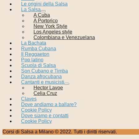
Le origini della Salsa
La Salsa
A Cuba
A Portorico
New York Style
Los Angeles style
Colombiana e Venezuelana
La Bachata
Rumba Cubana
Il Reggaeton
Pop latino
Scuola di Salsa
Son Cubano e Timba
Danza afrocubana
Cantanti e musicisti
Hector Lavoe
Celia Cruz
Claves
Dove andiamo a ballare?
Cookie Policy
Dove siamo e contatti
Cookie Policy
Corsi di Salsa a Milano © 2022. Tutti i diritti riservati.