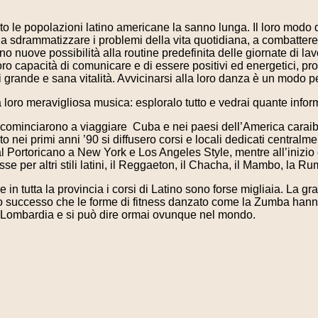
to le popolazioni latino americane la sanno lunga. Il loro modo 
 a sdrammatizzare i problemi della vita quotidiana, a combattere
 nuove possibilità alla routine predefinita delle giornate di lavo
a loro capacità di comunicare e di essere positivi ed energetici, 
i grande e sana vitalità. Avvicinarsi alla loro danza è un modo per
a loro meravigliosa musica: esploralo tutto e vedrai quante inform
a cominciarono a viaggiare Cuba e nei paesi dell’America caraib
o nei primi anni ’90 si diffusero corsi e locali dedicati centra
dal Portoricano a New York e Los Angeles Style, mentre all’inizio
se per altri stili latini, il Reggaeton, il Chacha, il Mambo, la
e in tutta la provincia i corsi di Latino sono forse migliaia. La g
o successo che le forme di fitness danzato come la Zumba hanno
n Lombardia e si può dire ormai ovunque nel mondo.