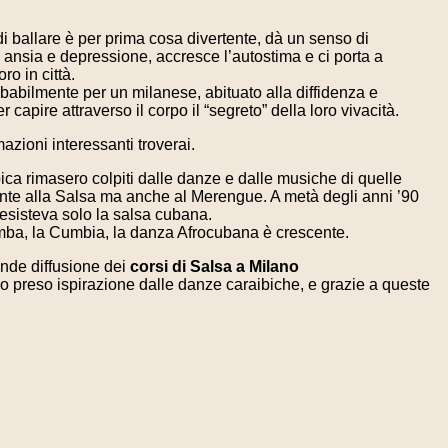
di ballare è per prima cosa divertente, dà un senso di
 ansia e depressione, accresce l’autostima e ci porta a
ro in città.
probabilmente per un milanese, abituato alla diffidenza e
 capire attraverso il corpo il “segreto” della loro vivacità.
azioni interessanti troverai.
ica rimasero colpiti dalle danze e dalle musiche di quelle
lmente alla Salsa ma anche al Merengue. A metà degli anni ’90
 esisteva solo la salsa cubana.
 Rumba, la Cumbia, la danza Afrocubana è crescente.
rande diffusione dei
corsi di Salsa a Milano
 preso ispirazione dalle danze caraibiche, e grazie a queste