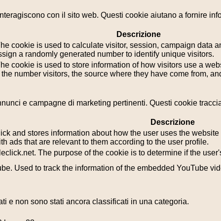
i interagiscono con il sito web. Questi cookie aiutano a fornire in
Descrizione
he cookie is used to calculate visitor, session, campaign data and
sign a randomly generated number to identify unique visitors.
he cookie is used to store information of how visitors use a webs
g the number visitors, the source where they have come from, a
i annunci e campagne di marketing pertinenti. Questi cookie tracci
Descrizione
k and stores information about how the user uses the website a
th ads that are relevant to them according to the user profile.
leclick.net. The purpose of the cookie is to determine if the use
tube. Used to track the information of the embedded YouTube vi
i e non sono stati ancora classificati in una categoria.