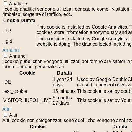
Analytics
I cookie analitici vengono utilizzati per capire come i visitator
rimbalzo, sorgente di traffico, ecc.
Cookie
Durata
This cookie is installed by Google Analytics. T
_ga
cookies store information anonymously and as
This cookie is installed by Google Analytics. T
_gid
website is doing. The data collected includin
Annunci
Annunci
I cookie pubblicitari vengono utilizzati per fornire ai visitator
fornire annunci personalizzati.
Cookie
Durata
1 year 24
Used by Google DoubleClic
IDE
days
is used to present users wi
test_cookie
15 minutes
This cookie is set by doub
5 months
VISITOR_INFO1_LIVE
This cookie is set by You
27 days
Altri
Altri
Altri cookie non categorizzati sono quelli che vengono analizzat
Cookie
Durata