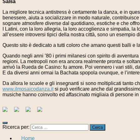
Salsa
La migliore tecnica antistress è certamente la danza, e in ques
benessere, aiuta a socializzare in modo naturale, contribuisce
sognare atmosfere diverse dal quotidiano, esotiche e che offrono
I Latini, con la loro allegria, la loro accoglienza e simpatia, l
all’essere introversi tipici della nostra città, sono un esempio d
Questo sito è dedicato a tutti coloro che amano questi balli e l
Quando negli anni ’80 i primi milanesi con spirito di avventur
regioni. La metropoli non era ancora realmente pronta e soltant
arrivò la Rueda de Casino: fu amore. Poi vennero i vari stili, 
E da diversi anni ormai la Bachata spopola ovunque, e l’interes
Da allora le scuole e gli insegnanti si sono moltiplicati tanto ch
www.ilmosaicodanza.it
si può verificare anche dal grandissim
musiche hanno coinvolto ed affascinato migliaia di persone i
Ricerca per:
Home