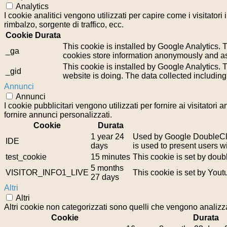
Analytics
I cookie analitici vengono utilizzati per capire come i visitator
rimbalzo, sorgente di traffico, ecc.
Cookie
Durata
This cookie is installed by Google Analytics. T
_ga
cookies store information anonymously and as
This cookie is installed by Google Analytics. T
_gid
website is doing. The data collected includin
Annunci
Annunci
I cookie pubblicitari vengono utilizzati per fornire ai visitator
fornire annunci personalizzati.
Cookie
Durata
1 year 24
Used by Google DoubleClic
IDE
days
is used to present users wi
test_cookie
15 minutes
This cookie is set by doub
5 months
VISITOR_INFO1_LIVE
This cookie is set by You
27 days
Altri
Altri
Altri cookie non categorizzati sono quelli che vengono analizzat
Cookie
Durata