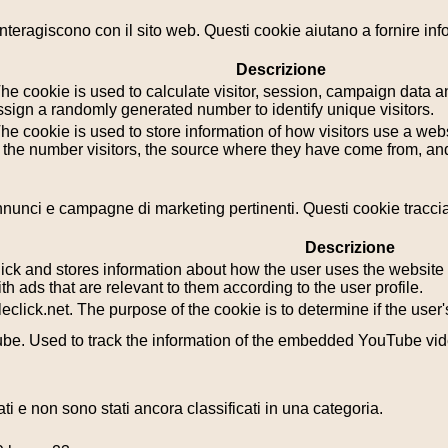
i interagiscono con il sito web. Questi cookie aiutano a fornire in
Descrizione
he cookie is used to calculate visitor, session, campaign data and
sign a randomly generated number to identify unique visitors.
he cookie is used to store information of how visitors use a webs
g the number visitors, the source where they have come from, a
i annunci e campagne di marketing pertinenti. Questi cookie tracci
Descrizione
k and stores information about how the user uses the website a
th ads that are relevant to them according to the user profile.
leclick.net. The purpose of the cookie is to determine if the use
tube. Used to track the information of the embedded YouTube vi
i e non sono stati ancora classificati in una categoria.