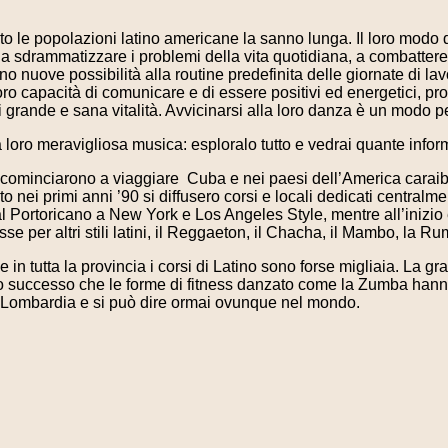
to le popolazioni latino americane la sanno lunga. Il loro modo 
 a sdrammatizzare i problemi della vita quotidiana, a combattere
 nuove possibilità alla routine predefinita delle giornate di lavo
a loro capacità di comunicare e di essere positivi ed energetici, 
i grande e sana vitalità. Avvicinarsi alla loro danza è un modo per
a loro meravigliosa musica: esploralo tutto e vedrai quante inform
a cominciarono a viaggiare Cuba e nei paesi dell’America caraib
o nei primi anni ’90 si diffusero corsi e locali dedicati centra
dal Portoricano a New York e Los Angeles Style, mentre all’inizio
se per altri stili latini, il Reggaeton, il Chacha, il Mambo, la
e in tutta la provincia i corsi di Latino sono forse migliaia. La g
o successo che le forme di fitness danzato come la Zumba hanno
n Lombardia e si può dire ormai ovunque nel mondo.