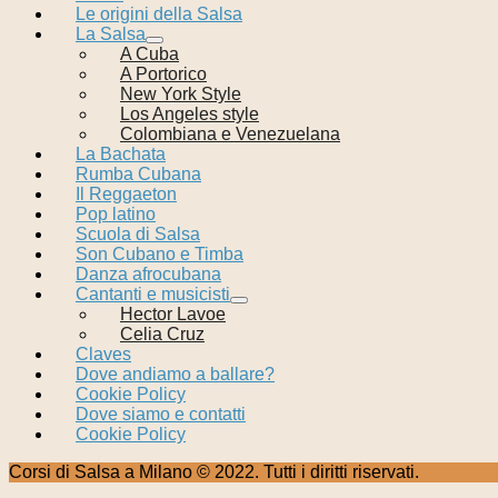
Le origini della Salsa
La Salsa
A Cuba
A Portorico
New York Style
Los Angeles style
Colombiana e Venezuelana
La Bachata
Rumba Cubana
Il Reggaeton
Pop latino
Scuola di Salsa
Son Cubano e Timba
Danza afrocubana
Cantanti e musicisti
Hector Lavoe
Celia Cruz
Claves
Dove andiamo a ballare?
Cookie Policy
Dove siamo e contatti
Cookie Policy
Corsi di Salsa a Milano © 2022. Tutti i diritti riservati.