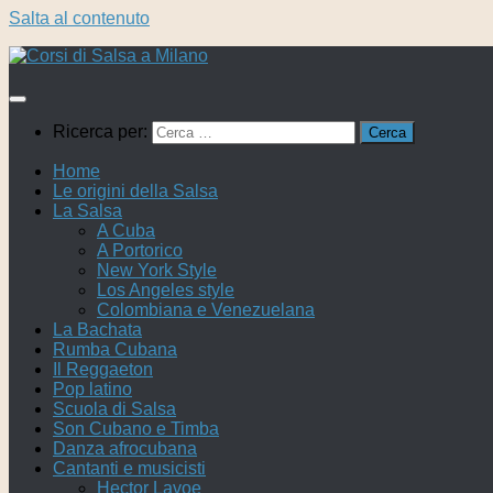
Salta al contenuto
Ricerca per:
Home
Le origini della Salsa
La Salsa
A Cuba
A Portorico
New York Style
Los Angeles style
Colombiana e Venezuelana
La Bachata
Rumba Cubana
Il Reggaeton
Pop latino
Scuola di Salsa
Son Cubano e Timba
Danza afrocubana
Cantanti e musicisti
Hector Lavoe