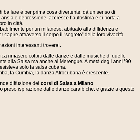
di ballare è per prima cosa divertente, dà un senso di
 ansia e depressione, accresce l’autostima e ci porta a
ro in città.
probabilmente per un milanese, abituato alla diffidenza e
 capire attraverso il corpo il “segreto” della loro vivacità.
azioni interessanti troverai.
ica rimasero colpiti dalle danze e dalle musiche di quelle
lmente alla Salsa ma anche al Merengue. A metà degli anni ’90
 esisteva solo la salsa cubana.
 Rumba, la Cumbia, la danza Afrocubana è crescente.
rande diffusione dei
corsi di Salsa a Milano
 preso ispirazione dalle danze caraibiche, e grazie a queste