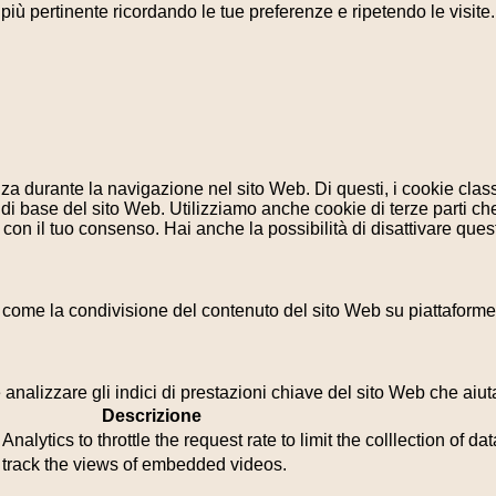
a più pertinente ricordando le tue preferenze e ripetendo le visit
enza durante la navigazione nel sito Web. Di questi, i cookie cl
di base del sito Web. Utilizziamo anche cookie di terze parti che
n il tuo consenso. Hai anche la possibilità di disattivare questi
 come la condivisione del contenuto del sito Web su piattaforme d
analizzare gli indici di prestazioni chiave del sito Web che aiuta
Descrizione
lytics to throttle the request rate to limit the colllection of data
o track the views of embedded videos.