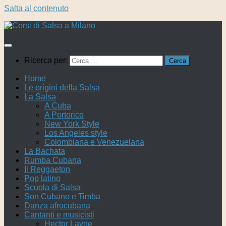
Salta al contenuto
Ricerca per:
Home
Le origini della Salsa
La Salsa
A Cuba
A Portorico
New York Style
Los Angeles style
Colombiana e Venezuelana
La Bachata
Rumba Cubana
Il Reggaeton
Pop latino
Scuola di Salsa
Son Cubano e Timba
Danza afrocubana
Cantanti e musicisti
Hector Lavoe