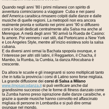
Quando negli anni ’80 i primi milanesi con spirito di
avventura cominciarono a viaggiare Cuba e nei paesi
dell’America caraibica rimasero colpiti dalle danze e dalle
musiche di quelle regioni. La metropoli non era ancora
realmente pronta e soltanto nei primi anni ’90 si diffusero
corsi e locali dedicati centralmente alla Salsa ma anche al
Merengue. A metà degli anni ’90 arrivò la Rueda de Casino:
fu amore. Poi vennero i vari stili, dal Portoricano a New York
e Los Angeles Style, mentre all’inizio esisteva solo la salsa
cubana.
E da diversi anni ormai la Bachata spopola ovunque, e
l’interesse per altri stili latini, il Reggaeton, il Chacha, il
Mambo, la Rumba, la Cumbia, la danza Afrocubana è
crescente.
Da allora le scuole e gli insegnanti si sono moltiplicati tanto
che in tutta la provincia i corsi di Latino sono forse migliaia.
La grande diffusione dei
corsi di Salsa a Milano
www.ilmosaicodanza.it
si può verificare anche dal
grandissimo successo che le forme di fitness danzato come
la Zumba hanno preso ispirazione dalle danze caraibiche, e
grazie a queste musiche hanno coinvolto ed affascinato
migliaia di persone in Lombardia e si può dire ormai
ovunque nel mondo.