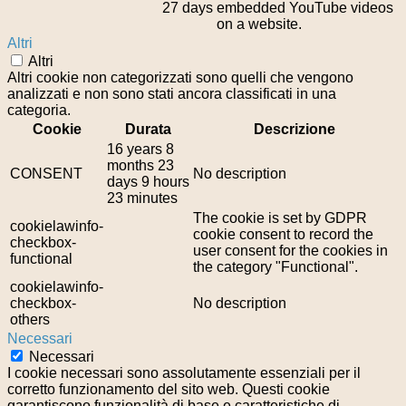
27 days
embedded YouTube videos
on a website.
Altri
Altri
Altri cookie non categorizzati sono quelli che vengono
analizzati e non sono stati ancora classificati in una
categoria.
Cookie
Durata
Descrizione
16 years 8
months 23
CONSENT
No description
days 9 hours
23 minutes
The cookie is set by GDPR
cookielawinfo-
cookie consent to record the
checkbox-
user consent for the cookies in
functional
the category "Functional".
cookielawinfo-
checkbox-
No description
others
Necessari
Necessari
I cookie necessari sono assolutamente essenziali per il
corretto funzionamento del sito web. Questi cookie
garantiscono funzionalità di base e caratteristiche di