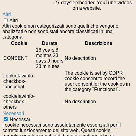
27 days
embedded YouTube videos
on a website.
Altri
Altri
Altri cookie non categorizzati sono quelli che vengono
analizzati e non sono stati ancora classificati in una
categoria.
Cookie
Durata
Descrizione
16 years 8
months 23
CONSENT
No description
days 9 hours
23 minutes
The cookie is set by GDPR
cookielawinfo-
cookie consent to record the
checkbox-
user consent for the cookies in
functional
the category "Functional".
cookielawinfo-
checkbox-
No description
others
Necessari
Necessari
I cookie necessari sono assolutamente essenziali per il
corretto funzionamento del sito web. Questi cookie
garantiscono funzionalità di base e caratteristiche di