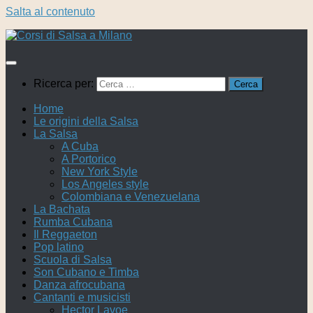
Salta al contenuto
Ricerca per:
Home
Le origini della Salsa
La Salsa
A Cuba
A Portorico
New York Style
Los Angeles style
Colombiana e Venezuelana
La Bachata
Rumba Cubana
Il Reggaeton
Pop latino
Scuola di Salsa
Son Cubano e Timba
Danza afrocubana
Cantanti e musicisti
Hector Lavoe