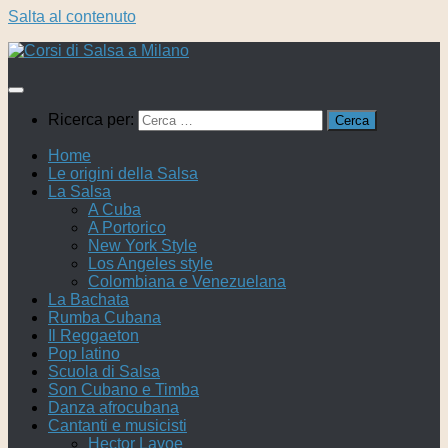
Salta al contenuto
Ricerca per:
Home
Le origini della Salsa
La Salsa
A Cuba
A Portorico
New York Style
Los Angeles style
Colombiana e Venezuelana
La Bachata
Rumba Cubana
Il Reggaeton
Pop latino
Scuola di Salsa
Son Cubano e Timba
Danza afrocubana
Cantanti e musicisti
Hector Lavoe