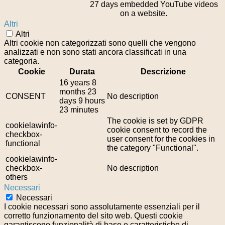
27 days
embedded YouTube videos
on a website.
Altri
Altri
Altri cookie non categorizzati sono quelli che vengono
analizzati e non sono stati ancora classificati in una
categoria.
Cookie
Durata
Descrizione
16 years 8
months 23
CONSENT
No description
days 9 hours
23 minutes
The cookie is set by GDPR
cookielawinfo-
cookie consent to record the
checkbox-
user consent for the cookies in
functional
the category "Functional".
cookielawinfo-
checkbox-
No description
others
Necessari
Necessari
I cookie necessari sono assolutamente essenziali per il
corretto funzionamento del sito web. Questi cookie
garantiscono funzionalità di base e caratteristiche di