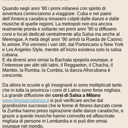
Quando negli anni ’80 i primi milanesi con spirito di
avventura cominciarono a viaggiare Cuba e nei paesi
dell’America caraibica rimasero colpiti dalle danze e dalle
musiche di quelle regioni. La metropoli non era ancora
realmente pronta e soltanto nei primi anni ’90 si diffusero
corsi e locali dedicati centralmente alla Salsa ma anche al
Merengue. A metà degli anni ’90 arrivò la Rueda de Casino:
fu amore. Poi vennero i vari stili, dal Portoricano a New York
e Los Angeles Style, mentre all’inizio esisteva solo la salsa
cubana.
E da diversi anni ormai la Bachata spopola ovunque, e
l’interesse per altri stili latini, il Reggaeton, il Chacha, il
Mambo, la Rumba, la Cumbia, la danza Afrocubana è
crescente.
Da allora le scuole e gli insegnanti si sono moltiplicati tanto
che in tutta la provincia i corsi di Latino sono forse migliaia.
La grande diffusione dei
corsi di Salsa a Milano
www.ilmosaicodanza.it
si può verificare anche dal
grandissimo successo che le forme di fitness danzato come
la Zumba hanno preso ispirazione dalle danze caraibiche, e
grazie a queste musiche hanno coinvolto ed affascinato
migliaia di persone in Lombardia e si può dire ormai
ovunque nel mondo.