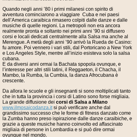
Quando negli anni ’80 i primi milanesi con spirito di
avventura cominciarono a viaggiare Cuba e nei paesi
dell’America caraibica rimasero colpiti dalle danze e dalle
musiche di quelle regioni. La metropoli non era ancora
realmente pronta e soltanto nei primi anni ’90 si diffusero
corsi e locali dedicati centralmente alla Salsa ma anche al
Merengue. A metà degli anni ’90 arrivò la Rueda de Casino:
fu amore. Poi vennero i vari stili, dal Portoricano a New York
e Los Angeles Style, mentre all’inizio esisteva solo la salsa
cubana.
E da diversi anni ormai la Bachata spopola ovunque, e
l’interesse per altri stili latini, il Reggaeton, il Chacha, il
Mambo, la Rumba, la Cumbia, la danza Afrocubana è
crescente.
Da allora le scuole e gli insegnanti si sono moltiplicati tanto
che in tutta la provincia i corsi di Latino sono forse migliaia.
La grande diffusione dei
corsi di Salsa a Milano
www.ilmosaicodanza.it
si può verificare anche dal
grandissimo successo che le forme di fitness danzato come
la Zumba hanno preso ispirazione dalle danze caraibiche, e
grazie a queste musiche hanno coinvolto ed affascinato
migliaia di persone in Lombardia e si può dire ormai
ovunque nel mondo.