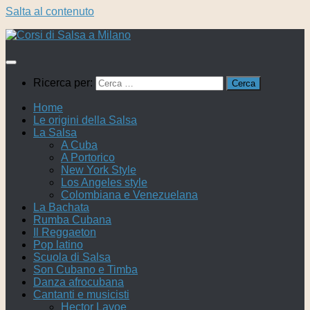
Salta al contenuto
Ricerca per:
Home
Le origini della Salsa
La Salsa
A Cuba
A Portorico
New York Style
Los Angeles style
Colombiana e Venezuelana
La Bachata
Rumba Cubana
Il Reggaeton
Pop latino
Scuola di Salsa
Son Cubano e Timba
Danza afrocubana
Cantanti e musicisti
Hector Lavoe