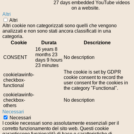
27 days
embedded YouTube videos
on a website.
Altri
Altri
Altri cookie non categorizzati sono quelli che vengono
analizzati e non sono stati ancora classificati in una
categoria.
Cookie
Durata
Descrizione
16 years 8
months 23
CONSENT
No description
days 9 hours
23 minutes
The cookie is set by GDPR
cookielawinfo-
cookie consent to record the
checkbox-
user consent for the cookies in
functional
the category "Functional".
cookielawinfo-
checkbox-
No description
others
Necessari
Necessari
I cookie necessari sono assolutamente essenziali per il
corretto funzionamento del sito web. Questi cookie
garantiscono funzionalità di base e caratteristiche di