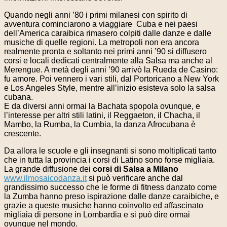
Quando negli anni ’80 i primi milanesi con spirito di
avventura cominciarono a viaggiare Cuba e nei paesi
dell’America caraibica rimasero colpiti dalle danze e dalle
musiche di quelle regioni. La metropoli non era ancora
realmente pronta e soltanto nei primi anni ’90 si diffusero
corsi e locali dedicati centralmente alla Salsa ma anche al
Merengue. A metà degli anni ’90 arrivò la Rueda de Casino:
fu amore. Poi vennero i vari stili, dal Portoricano a New York
e Los Angeles Style, mentre all’inizio esisteva solo la salsa
cubana.
E da diversi anni ormai la Bachata spopola ovunque, e
l’interesse per altri stili latini, il Reggaeton, il Chacha, il
Mambo, la Rumba, la Cumbia, la danza Afrocubana è
crescente.
Da allora le scuole e gli insegnanti si sono moltiplicati tanto
che in tutta la provincia i corsi di Latino sono forse migliaia.
La grande diffusione dei
corsi di Salsa a Milano
www.ilmosaicodanza.it
si può verificare anche dal
grandissimo successo che le forme di fitness danzato come
la Zumba hanno preso ispirazione dalle danze caraibiche, e
grazie a queste musiche hanno coinvolto ed affascinato
migliaia di persone in Lombardia e si può dire ormai
ovunque nel mondo.