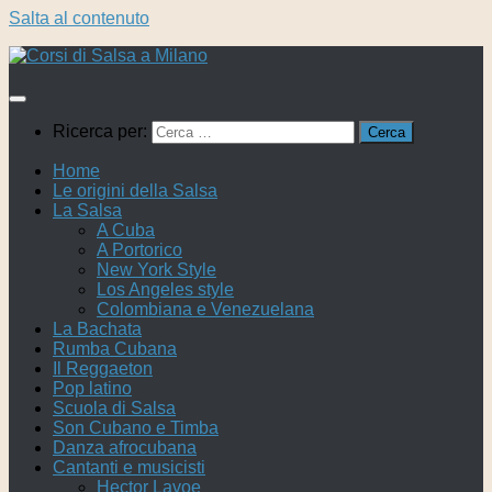
Salta al contenuto
Ricerca per:
Home
Le origini della Salsa
La Salsa
A Cuba
A Portorico
New York Style
Los Angeles style
Colombiana e Venezuelana
La Bachata
Rumba Cubana
Il Reggaeton
Pop latino
Scuola di Salsa
Son Cubano e Timba
Danza afrocubana
Cantanti e musicisti
Hector Lavoe