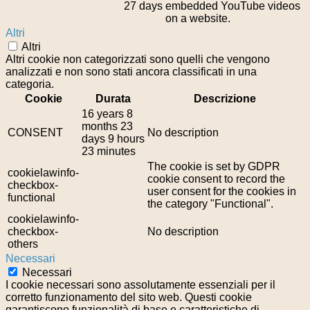
27 days
embedded YouTube videos
on a website.
Altri
Altri
Altri cookie non categorizzati sono quelli che vengono
analizzati e non sono stati ancora classificati in una
categoria.
Cookie
Durata
Descrizione
16 years 8
months 23
CONSENT
No description
days 9 hours
23 minutes
The cookie is set by GDPR
cookielawinfo-
cookie consent to record the
checkbox-
user consent for the cookies in
functional
the category "Functional".
cookielawinfo-
checkbox-
No description
others
Necessari
Necessari
I cookie necessari sono assolutamente essenziali per il
corretto funzionamento del sito web. Questi cookie
garantiscono funzionalità di base e caratteristiche di