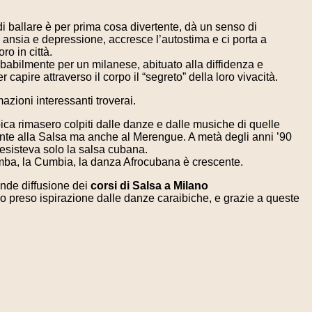
di ballare è per prima cosa divertente, dà un senso di
 ansia e depressione, accresce l’autostima e ci porta a
ro in città.
probabilmente per un milanese, abituato alla diffidenza e
 capire attraverso il corpo il “segreto” della loro vivacità.
azioni interessanti troverai.
ica rimasero colpiti dalle danze e dalle musiche di quelle
lmente alla Salsa ma anche al Merengue. A metà degli anni ’90
 esisteva solo la salsa cubana.
 Rumba, la Cumbia, la danza Afrocubana è crescente.
rande diffusione dei
corsi di Salsa a Milano
 preso ispirazione dalle danze caraibiche, e grazie a queste