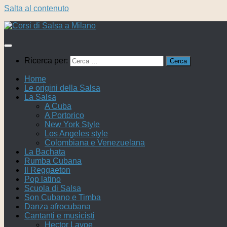
Salta al contenuto
Ricerca per:
Home
Le origini della Salsa
La Salsa
A Cuba
A Portorico
New York Style
Los Angeles style
Colombiana e Venezuelana
La Bachata
Rumba Cubana
Il Reggaeton
Pop latino
Scuola di Salsa
Son Cubano e Timba
Danza afrocubana
Cantanti e musicisti
Hector Lavoe