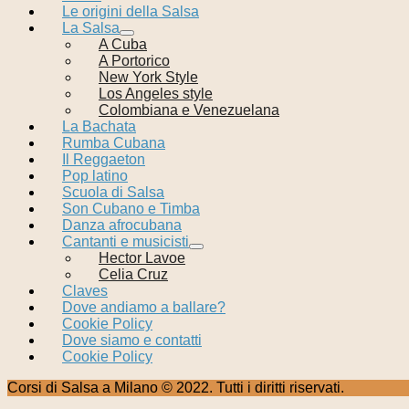
Le origini della Salsa
La Salsa
A Cuba
A Portorico
New York Style
Los Angeles style
Colombiana e Venezuelana
La Bachata
Rumba Cubana
Il Reggaeton
Pop latino
Scuola di Salsa
Son Cubano e Timba
Danza afrocubana
Cantanti e musicisti
Hector Lavoe
Celia Cruz
Claves
Dove andiamo a ballare?
Cookie Policy
Dove siamo e contatti
Cookie Policy
Corsi di Salsa a Milano © 2022. Tutti i diritti riservati.