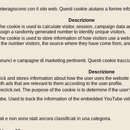
i interagiscono con il sito web. Questi cookie aiutano a fornire in
Descrizione
he cookie is used to calculate visitor, session, campaign data and
sign a randomly generated number to identify unique visitors.
he cookie is used to store information of how visitors use a webs
g the number visitors, the source where they have come from, a
i annunci e campagne di marketing pertinenti. Questi cookie tracci
Descrizione
k and stores information about how the user uses the website a
th ads that are relevant to them according to the user profile.
leclick.net. The purpose of the cookie is to determine if the use
tube. Used to track the information of the embedded YouTube vi
i e non sono stati ancora classificati in una categoria.