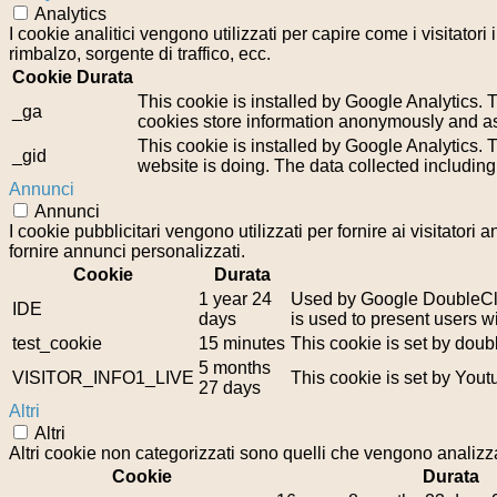
Analytics
I cookie analitici vengono utilizzati per capire come i visitator
rimbalzo, sorgente di traffico, ecc.
Cookie
Durata
This cookie is installed by Google Analytics. T
_ga
cookies store information anonymously and as
This cookie is installed by Google Analytics. T
_gid
website is doing. The data collected includin
Annunci
Annunci
I cookie pubblicitari vengono utilizzati per fornire ai visitator
fornire annunci personalizzati.
Cookie
Durata
1 year 24
Used by Google DoubleClic
IDE
days
is used to present users wi
test_cookie
15 minutes
This cookie is set by doub
5 months
VISITOR_INFO1_LIVE
This cookie is set by You
27 days
Altri
Altri
Altri cookie non categorizzati sono quelli che vengono analizzat
Cookie
Durata