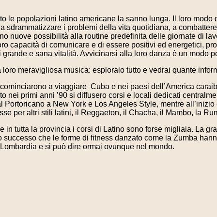
to le popolazioni latino americane la sanno lunga. Il loro modo 
 a sdrammatizzare i problemi della vita quotidiana, a combattere
 nuove possibilità alla routine predefinita delle giornate di lavo
a loro capacità di comunicare e di essere positivi ed energetici, 
i grande e sana vitalità. Avvicinarsi alla loro danza è un modo per
a loro meravigliosa musica: esploralo tutto e vedrai quante inform
a cominciarono a viaggiare Cuba e nei paesi dell’America caraib
o nei primi anni ’90 si diffusero corsi e locali dedicati centra
dal Portoricano a New York e Los Angeles Style, mentre all’inizio
se per altri stili latini, il Reggaeton, il Chacha, il Mambo, la
e in tutta la provincia i corsi di Latino sono forse migliaia. La g
o successo che le forme di fitness danzato come la Zumba hanno
n Lombardia e si può dire ormai ovunque nel mondo.