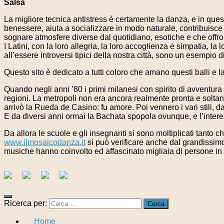
Salsa
La migliore tecnica antistress è certamente la danza, e in ques
benessere, aiuta a socializzare in modo naturale, contribuisce
sognare atmosfere diverse dal quotidiano, esotiche e che offrono
I Latini, con la loro allegria, la loro accoglienza e simpatia, l
all’essere introversi tipici della nostra città, sono un esempio d
Questo sito è dedicato a tutti coloro che amano questi balli e l
Quando negli anni ’80 i primi milanesi con spirito di avventur
regioni. La metropoli non era ancora realmente pronta e soltant
arrivò la Rueda de Casino: fu amore. Poi vennero i vari stili, 
E da diversi anni ormai la Bachata spopola ovunque, e l’interes
Da allora le scuole e gli insegnanti si sono moltiplicati tanto ch
www.ilmosaicodanza.it
si può verificare anche dal grandissim
musiche hanno coinvolto ed affascinato migliaia di persone i
Ricerca per:
Home