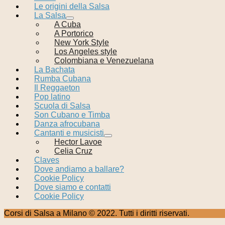
Le origini della Salsa
La Salsa
A Cuba
A Portorico
New York Style
Los Angeles style
Colombiana e Venezuelana
La Bachata
Rumba Cubana
Il Reggaeton
Pop latino
Scuola di Salsa
Son Cubano e Timba
Danza afrocubana
Cantanti e musicisti
Hector Lavoe
Celia Cruz
Claves
Dove andiamo a ballare?
Cookie Policy
Dove siamo e contatti
Cookie Policy
Corsi di Salsa a Milano © 2022. Tutti i diritti riservati.