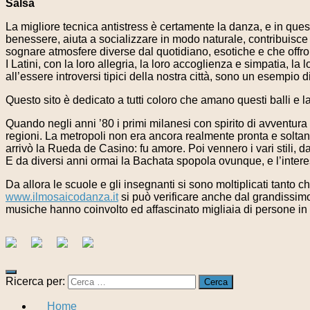
Salsa
La migliore tecnica antistress è certamente la danza, e in ques
benessere, aiuta a socializzare in modo naturale, contribuisce
sognare atmosfere diverse dal quotidiano, esotiche e che offrono
I Latini, con la loro allegria, la loro accoglienza e simpatia, l
all’essere introversi tipici della nostra città, sono un esempio d
Questo sito è dedicato a tutti coloro che amano questi balli e l
Quando negli anni ’80 i primi milanesi con spirito di avventur
regioni. La metropoli non era ancora realmente pronta e soltant
arrivò la Rueda de Casino: fu amore. Poi vennero i vari stili, 
E da diversi anni ormai la Bachata spopola ovunque, e l’interes
Da allora le scuole e gli insegnanti si sono moltiplicati tanto ch
www.ilmosaicodanza.it
si può verificare anche dal grandissim
musiche hanno coinvolto ed affascinato migliaia di persone i
Ricerca per:
Home