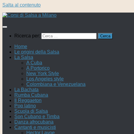
Salta al contenuto
Ricerca per:
Home
Le origini della Salsa
La Salsa
A Cuba
A Portorico
New York Style
Los Angeles style
Colombiana e Venezuelana
La Bachata
Rumba Cubana
Il Reggaeton
Pop latino
Scuola di Salsa
Son Cubano e Timba
Danza afrocubana
Cantanti e musicisti
Hector Lavoe