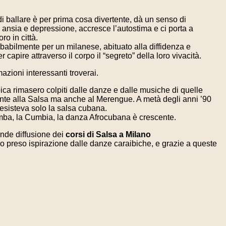
di ballare è per prima cosa divertente, dà un senso di
 ansia e depressione, accresce l’autostima e ci porta a
ro in città.
probabilmente per un milanese, abituato alla diffidenza e
 capire attraverso il corpo il “segreto” della loro vivacità.
azioni interessanti troverai.
ica rimasero colpiti dalle danze e dalle musiche di quelle
lmente alla Salsa ma anche al Merengue. A metà degli anni ’90
 esisteva solo la salsa cubana.
 Rumba, la Cumbia, la danza Afrocubana è crescente.
rande diffusione dei
corsi di Salsa a Milano
 preso ispirazione dalle danze caraibiche, e grazie a queste