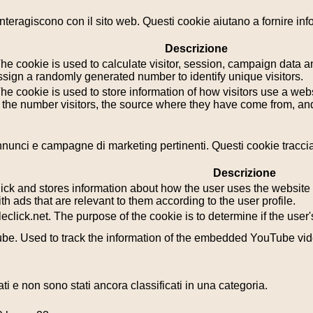
i interagiscono con il sito web. Questi cookie aiutano a fornire in
Descrizione
he cookie is used to calculate visitor, session, campaign data and
sign a randomly generated number to identify unique visitors.
he cookie is used to store information of how visitors use a webs
g the number visitors, the source where they have come from, a
i annunci e campagne di marketing pertinenti. Questi cookie tracci
Descrizione
k and stores information about how the user uses the website a
th ads that are relevant to them according to the user profile.
leclick.net. The purpose of the cookie is to determine if the use
tube. Used to track the information of the embedded YouTube vi
i e non sono stati ancora classificati in una categoria.