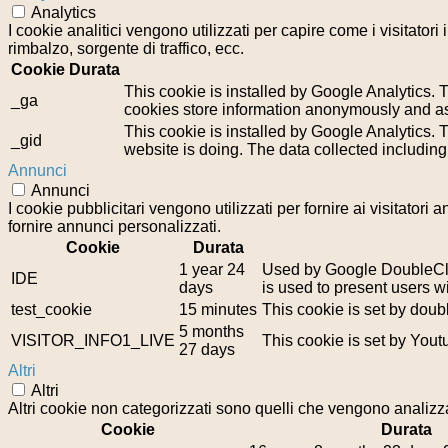
Analytics
I cookie analitici vengono utilizzati per capire come i visitator
rimbalzo, sorgente di traffico, ecc.
Cookie
Durata
This cookie is installed by Google Analytics. T
_ga
cookies store information anonymously and as
This cookie is installed by Google Analytics. T
_gid
website is doing. The data collected includin
Annunci
Annunci
I cookie pubblicitari vengono utilizzati per fornire ai visitator
fornire annunci personalizzati.
Cookie
Durata
1 year 24
Used by Google DoubleClic
IDE
days
is used to present users wi
test_cookie
15 minutes
This cookie is set by doub
5 months
VISITOR_INFO1_LIVE
This cookie is set by You
27 days
Altri
Altri
Altri cookie non categorizzati sono quelli che vengono analizzat
Cookie
Durata