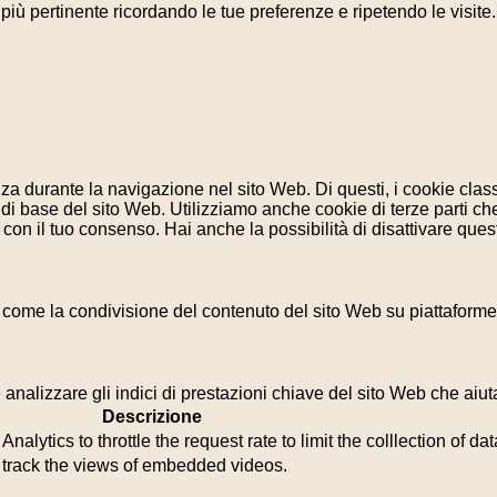
a più pertinente ricordando le tue preferenze e ripetendo le visit
enza durante la navigazione nel sito Web. Di questi, i cookie cl
di base del sito Web. Utilizziamo anche cookie di terze parti che
n il tuo consenso. Hai anche la possibilità di disattivare questi
 come la condivisione del contenuto del sito Web su piattaforme d
analizzare gli indici di prestazioni chiave del sito Web che aiuta
Descrizione
lytics to throttle the request rate to limit the colllection of data
o track the views of embedded videos.