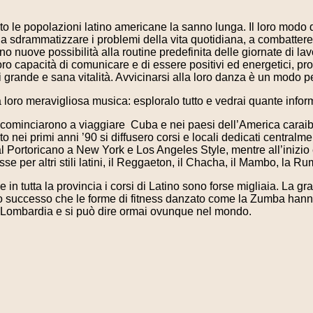
to le popolazioni latino americane la sanno lunga. Il loro modo 
 a sdrammatizzare i problemi della vita quotidiana, a combattere
 nuove possibilità alla routine predefinita delle giornate di lavo
a loro capacità di comunicare e di essere positivi ed energetici, 
i grande e sana vitalità. Avvicinarsi alla loro danza è un modo per
a loro meravigliosa musica: esploralo tutto e vedrai quante inform
a cominciarono a viaggiare Cuba e nei paesi dell’America caraib
o nei primi anni ’90 si diffusero corsi e locali dedicati centra
dal Portoricano a New York e Los Angeles Style, mentre all’inizio
se per altri stili latini, il Reggaeton, il Chacha, il Mambo, la
e in tutta la provincia i corsi di Latino sono forse migliaia. La g
o successo che le forme di fitness danzato come la Zumba hanno
n Lombardia e si può dire ormai ovunque nel mondo.